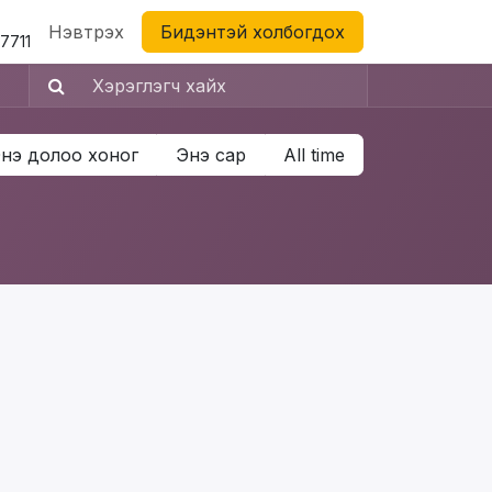
Нэвтрэх
Бидэнтэй холбогдох
7711
нэ долоо хоног
Энэ сар
All time