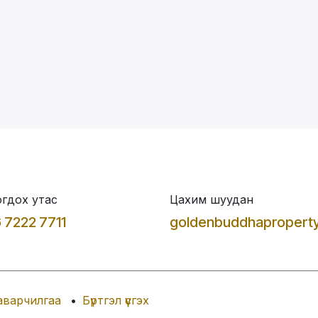
гдох утас
Цахим шуудан
 7222 7711
goldenbuddhapropert
аварчилгаа
•
Бүртгэл үүсгэх