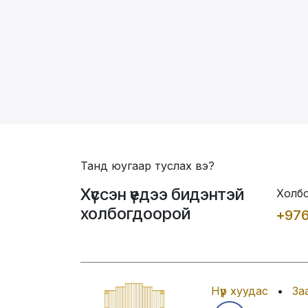
Танд юугаар туслах вэ?
Хүссэн үедээ бидэнтэй
Холбо
холбогдоорой
+976
Нүүр хуудас
•
За