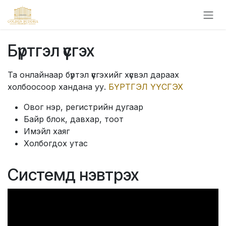
Skip to Content
Бүртгэл үүсгэх
Та онлайнаар бүртэл үүсгэхийг хүсвэл дараах
холбоосоор хандана уу.
БҮРТГЭЛ ҮҮСГЭХ
Овог нэр, регистрийн дугаар
Байр блок, давхар, тоот
Имэйл хаяг
Холбогдох утас
Системд нэвтрэх