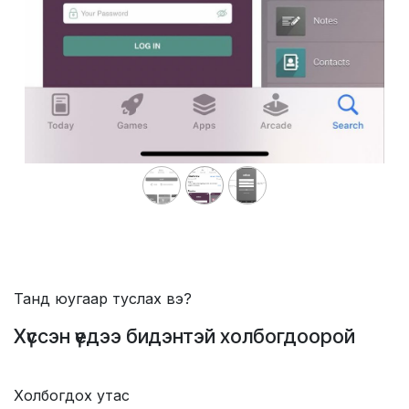
Танд юугаар туслах вэ?
Хүссэн үедээ бидэнтэй холбогдоорой
Холбогдох утас