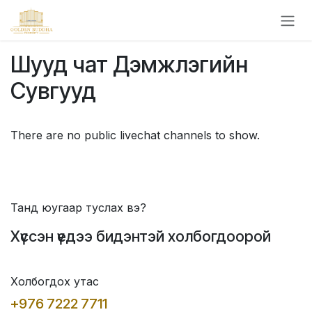
Skip to Content
Шууд чат Дэмжлэгийн
Сувгууд
There are no public livechat channels to show.
Танд юугаар туслах вэ?
Хүссэн үедээ бидэнтэй холбогдоорой
Холбогдох утас
+976 7222 7711